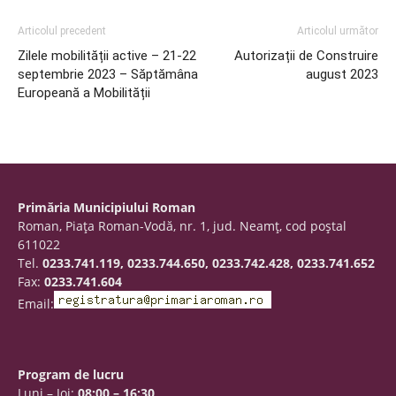
Articolul precedent
Articolul următor
Zilele mobilității active – 21-22
Autorizații de Construire
septembrie 2023 – Săptămâna
august 2023
Europeană a Mobilității
Primăria Municipiului Roman
Roman, Piaţa Roman-Vodă, nr. 1, jud. Neamţ, cod poştal
611022
Tel.
0233.741.119, 0233.744.650, 0233.742.428, 0233.741.652
Fax:
0233.741.604
Email:
Program de lucru
Luni – Joi:
08:00 – 16:30