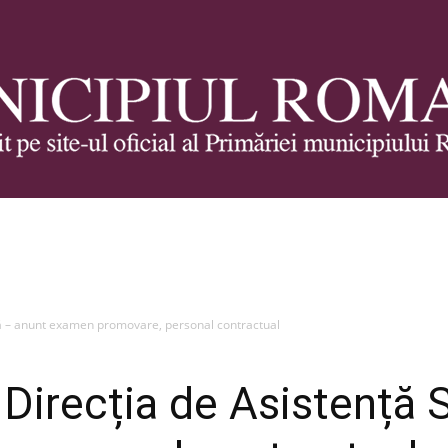
Municipiul
lă – anunt examen promovare, personal contractual
Direcția de Asistență 
Roman