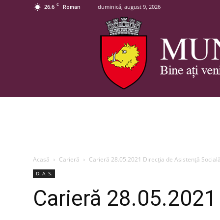
C
26.6
duminică, august 9, 2026
Roman
Acasă
Carieră
Carieră 28.05.2021 Direcția de Asistență Socia
D. A. S.
Carieră 28.05.2021 