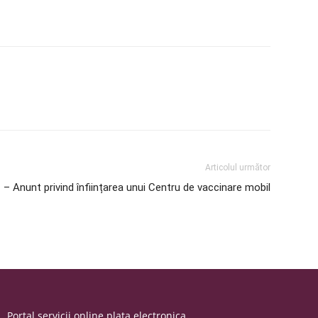
Articolul următor
 – Anunt privind înființarea unui Centru de vaccinare mobil
Portal servicii online plata electronica