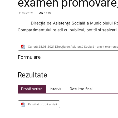
examen promovare, 
11/06/2021
1179
Direcția
de Asistență Socială a Municipiului R
Compartimentului relatii cu publicul, petitii si sesizari.
Carieră 28.05.2021 Direcția de Asistență Socială - anunt examen 
Formulare
Rezultate
Probă scrisă
Interviu
Rezultat final
Rezultat probă scrisă