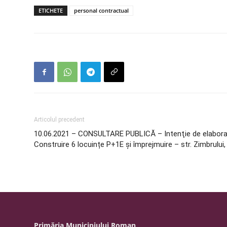
ETICHETE
personal contractual
Articolul precedent
10.06.2021 – CONSULTARE PUBLICĂ – Intenţie de elaborare
Construire 6 locuințe P+1E și împrejmuire – str. Zimbrului,
Primăria Municipiului Roman