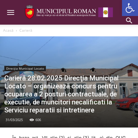
Deschide b
Acasă
Carieră
Direcția Municipal Locato
Carieră 28.02.2025 Direcţia Municipal
Locato – organizează concurs pentru
ocuparea a 2 posturi contractuale, de
executie, de muncitori necalificati la
Serviciu reparatii si intretinere
31/03/2025
606
În baza art. VII alin.(2) şi alin.(3) lit. a) din OUG