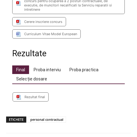
concurs pentru ocuparea a 2 posturi contractuale, de
executie, de muncitori necalificati la Serviciu reparatii si
intretinere
Cerere inscriere concurs
Curriculum Vitae Model European
Rezultate
Final
Proba interviu
Proba practica
Selecție dosare
Rezultat final
ETICHETE
personal contractual