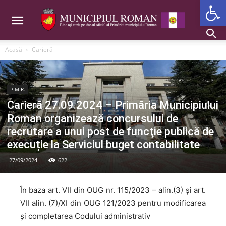
Deschide b
Acasă
Carieră
P.M.R.
Carieră 27.09.2024 – Primăria Municipiului
Roman organizează concursului de
recrutare a unui post de funcţie publică de
execuție la Serviciul buget contabilitate
27/09/2024
622
În baza art. VII din OUG nr. 115/2023 – alin.(3) și art.
VII alin. (7)/XI din OUG 121/2023 pentru modificarea
și completarea Codului administrativ