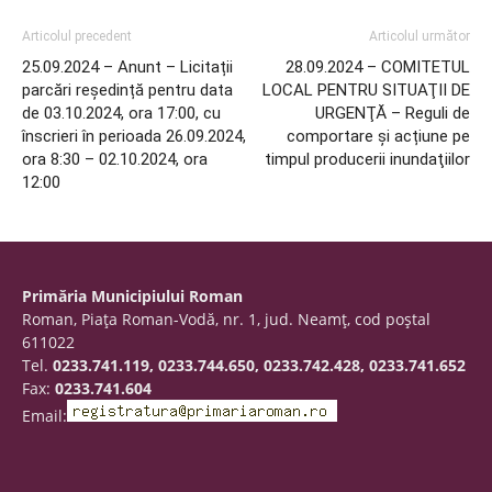
Articolul precedent
Articolul următor
25.09.2024 – Anunt – Licitații
28.09.2024 – COMITETUL
parcări reședință pentru data
LOCAL PENTRU SITUAŢII DE
de 03.10.2024, ora 17:00, cu
URGENŢĂ – Reguli de
înscrieri în perioada 26.09.2024,
comportare și acțiune pe
ora 8:30 – 02.10.2024, ora
timpul producerii inundaţiilor
12:00
Primăria Municipiului Roman
Roman, Piaţa Roman-Vodă, nr. 1, jud. Neamţ, cod poştal
611022
Tel.
0233.741.119, 0233.744.650, 0233.742.428, 0233.741.652
Fax:
0233.741.604
Email: