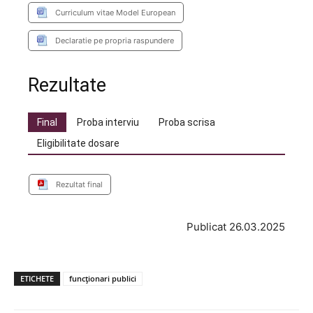
Curriculum vitae Model European
Declaratie pe propria raspundere
Rezultate
Final
Proba interviu
Proba scrisa
Eligibilitate dosare
Rezultat final
Publicat 26.03.2025
ETICHETE
funcționari publici