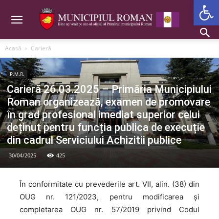
Deschide b
Acasă
Carieră
P.M.R.
Carieră 26.03.2025 – Primăria Municipiului
Roman organizează, examen de promovare
în grad profesional imediat superior celui
deținut pentru funcția publica de execuție
din cadrul Serviciului Achizitii publice
30/04/2025
425
În conformitate cu prevederile art. VII, alin. (38) din
OUG nr. 121/2023, pentru modificarea şi
completarea OUG nr. 57/2019 privind Codul