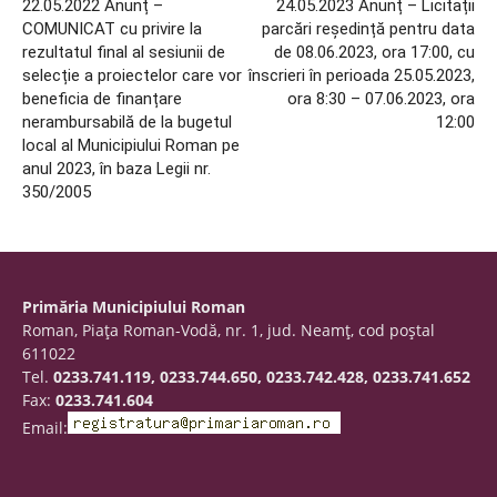
22.05.2022 Anunț –
24.05.2023 Anunț – Licitații
COMUNICAT cu privire la
parcări reședință pentru data
rezultatul final al sesiunii de
de 08.06.2023, ora 17:00, cu
selecție a proiectelor care vor
înscrieri în perioada 25.05.2023,
beneficia de finanțare
ora 8:30 – 07.06.2023, ora
nerambursabilă de la bugetul
12:00
local al Municipiului Roman pe
anul 2023, în baza Legii nr.
350/2005
Primăria Municipiului Roman
Roman, Piaţa Roman-Vodă, nr. 1, jud. Neamţ, cod poştal
611022
Tel.
0233.741.119, 0233.744.650, 0233.742.428, 0233.741.652
Fax:
0233.741.604
Email: