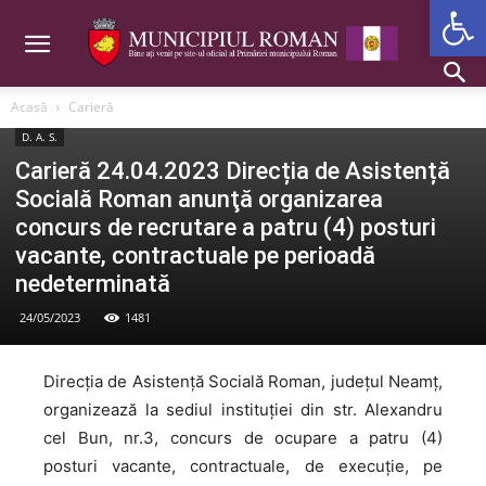
Deschide b
Acasă
Carieră
D. A. S.
Carieră 24.04.2023 Direcția de Asistență
Socială Roman anunţă organizarea
concurs de recrutare a patru (4) posturi
vacante, contractuale pe perioadă
nedeterminată
24/05/2023
1481
Direcția de Asistență Socială Roman, județul Neamț,
organizează la sediul instituției din str. Alexandru
cel Bun, nr.3, concurs de ocupare a patru (4)
posturi vacante, contractuale, de execuţie, pe