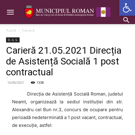
Deschide b
Acasă
Carieră
D. A. S.
Carieră 21.05.2021 Direcția
de Asistență Socială 1 post
contractual
16/06/2021
1338
Direcția
de Asistență Socială Roman, judetul
Neamt, organizează la sediul instituției din str.
Alexandru cel Bun nr.3, concurs de ocupare pentru
perioadă nedeterminată a 1 post vacant, contractual,
de execuţie, astfel: