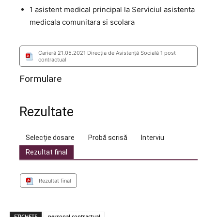
1 asistent medical principal la Serviciul asistenta
medicala comunitara si scolara
Carieră 21.05.2021 Direcția de Asistență Socială 1 post
contractual
Formulare
Rezultate
Selecție dosare
Probă scrisă
Interviu
Rezultat final
Rezultat final
ETICHETE
personal contractual