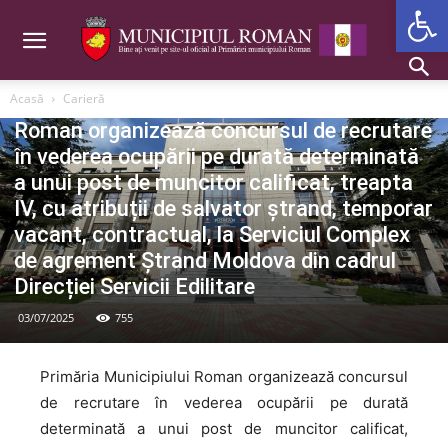
Deschide b
P.M.R.
Acasă
Carieră
Carieră 18.06.2025 – Primăria Municipiului
Roman organizează concursul de recrutare
în vederea ocupării pe durată determinată
a unui post de muncitor calificat, treapta
IV, cu atribuții de salvator ștrand, temporar
vacant, contractual, la Serviciul Complex
de agrement Ștrand Moldova din cadrul
Direcției Servicii Edilitare
03/07/2025
755
Primăria Municipiului Roman organizează concursul
de recrutare în vederea ocupării pe durată
determinată a unui post de muncitor calificat,