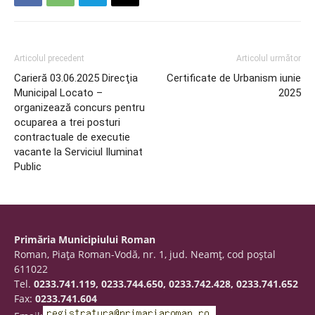
Articolul precedent
Articolul următor
Carieră 03.06.2025 Direcţia
Certificate de Urbanism iunie
Municipal Locato –
2025
organizează concurs pentru
ocuparea a trei posturi
contractuale de executie
vacante la Serviciul Iluminat
Public
Primăria Municipiului Roman
Roman, Piaţa Roman-Vodă, nr. 1, jud. Neamţ, cod poştal
611022
Tel.
0233.741.119, 0233.744.650, 0233.742.428, 0233.741.652
Fax:
0233.741.604