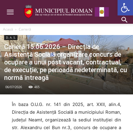
Deschide b
Acasă
Carieră
D. A. S.
Carieră 15.06.2026 – Direcția de
Asistență Socială organizare concurs de
ocupare a unui post vacant, contractual,
de execuție, pe perioadă nedeterminată, cu
normă întreagă
06/07/2026
465
În baza O.U.G. nr. 141 din 2025, art. XXII, alin.4,
Direcția de Asistență Socială a municipiului Roman,
județul Neamt, organizează la sediul instituției din
str. Alexandru cel Bun nr.3, concurs de ocupare a