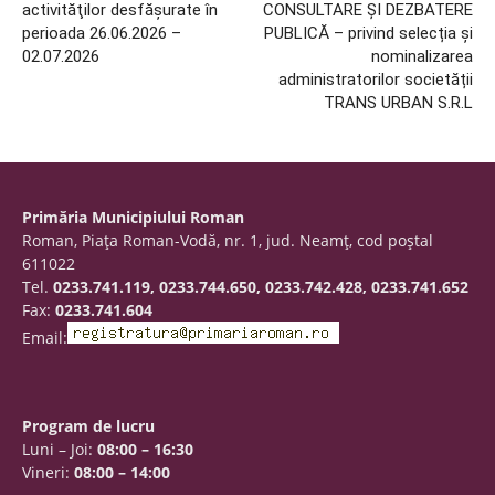
activităţilor desfăşurate în
CONSULTARE ȘI DEZBATERE
perioada 26.06.2026 –
PUBLICĂ – privind selecția și
02.07.2026
nominalizarea
administratorilor societății
TRANS URBAN S.R.L
Primăria Municipiului Roman
Roman, Piaţa Roman-Vodă, nr. 1, jud. Neamţ, cod poştal
611022
Tel.
0233.741.119, 0233.744.650, 0233.742.428, 0233.741.652
Fax:
0233.741.604
Email:
Program de lucru
Luni – Joi:
08:00 – 16:30
Vineri:
08:00 – 14:00