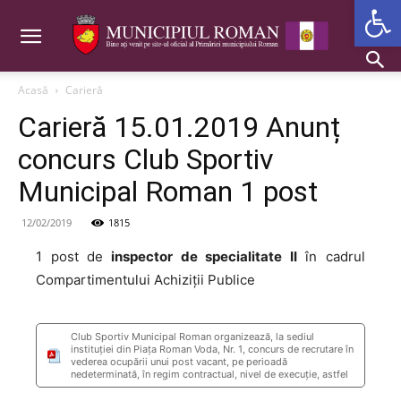
Deschide b
Acasă
Carieră
Carieră 15.01.2019 Anunț
concurs Club Sportiv
Municipal Roman 1 post
12/02/2019
1815
1 post de
inspector de specialitate II
în cadrul
Compartimentului Achiziții Publice
Club Sportiv Municipal Roman organizează, la sediul
instituției din Piața Roman Voda, Nr. 1, concurs de recrutare în
vederea ocupării unui post vacant, pe perioadă
nedeterminată, în regim contractual, nivel de execuţie, astfel