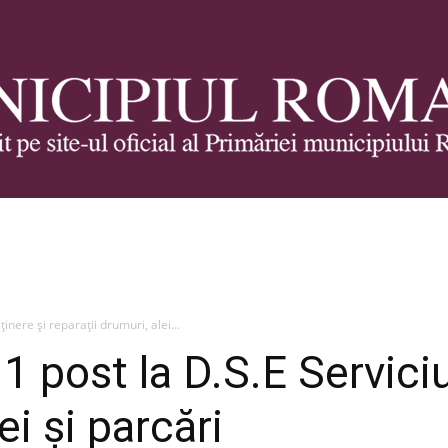
Municipiul
inere şi reparaţii drumuri, alei...
 post la D.S.E Serviciul
Roman
ei şi parcări