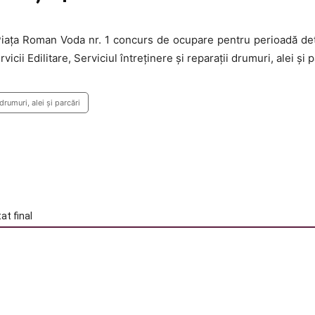
 Piaţa Roman Voda nr. 1 concurs de ocupare pentru perioadă de
icii Edilitare, Serviciul întreţinere şi reparaţii drumuri, alei şi p
drumuri, alei şi parcări
at final