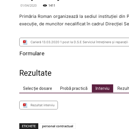
01/04/2020
1411
Primăria Roman organizează la sediul instituţiei din
execuţie, de muncitor necalificat în cadrul Direcţiei Serv
Carieră 13.03.2020 1 post la D.S.E Serviciul întreţinere şi reparaţii 
Formulare
Rezultate
Selecție dosare
Probă practică
Interviu
Rezult
Rezultat interviu
ETICHETE
personal contractual