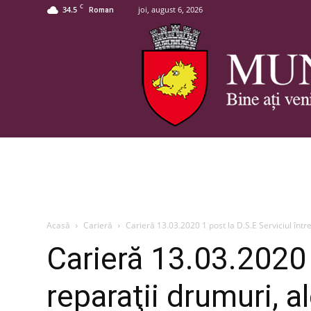
C
34.5
joi, august 6, 2026
Roman
Acasă
Carieră
Carieră 13.03.2020 1 post la D.S.E Serviciul întreţ
Carieră 13.03.2020 1
reparaţii drumuri, al