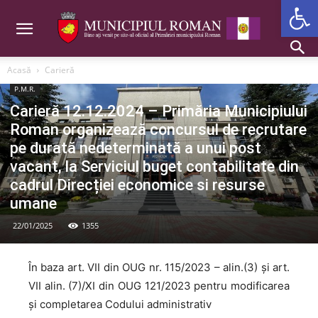
Deschide b
Acasă
Carieră
P.M.R.
Carieră 12.12.2024 – Primăria Municipiului
Roman organizează concursul de recrutare
pe durată nedeterminată a unui post
vacant, la Serviciul buget contabilitate din
cadrul Direcției economice si resurse
umane
22/01/2025
1355
În baza art. VII din OUG nr. 115/2023 – alin.(3) și art.
VII alin. (7)/XI din OUG 121/2023 pentru modificarea
și completarea Codului administrativ