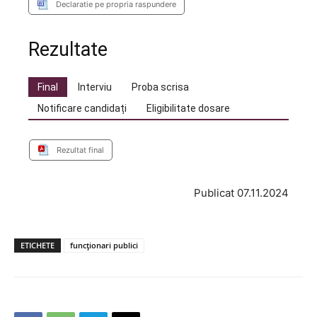
Declaratie pe propria raspundere
Rezultate
Final
Interviu
Proba scrisa
Notificare candidați
Eligibilitate dosare
Rezultat final
Publicat 07.11.2024
ETICHETE
funcționari publici