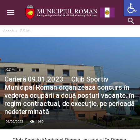
Deschide b
Acasă
C.S.M.
C.S.M.
Carieră 09.01.2023 – Club Sportiv
Municipal Roman organizează concurs în
vederea ocupării a două posturi vacante, în
regim contractual, de execuție, pe perioadă
nedeterminată
06/02/2023
1930
Club Sportiv Municipal Roman, cu sediul în Roman,