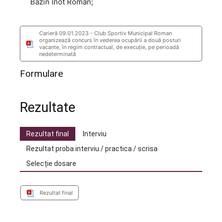
Bazin Înot Roman;
Carieră 09.01.2023 - Club Sportiv Municipal Roman
organizează concurs în vederea ocupării a două posturi
vacante, în regim contractual, de execuție, pe perioadă
nedeterminată
Formulare
Rezultate
Rezultat final
Interviu
Rezultat proba interviu / practica / scrisa
Selecție dosare
Rezultat final