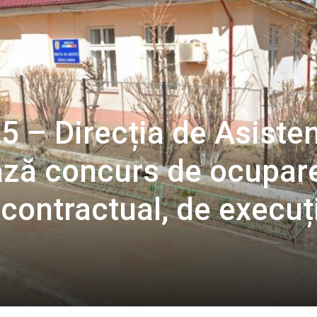
5 – Direcția de Asiste
ază concurs de ocupar
 contractual, de execuț