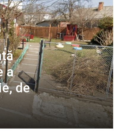
nță
e a
ie, de