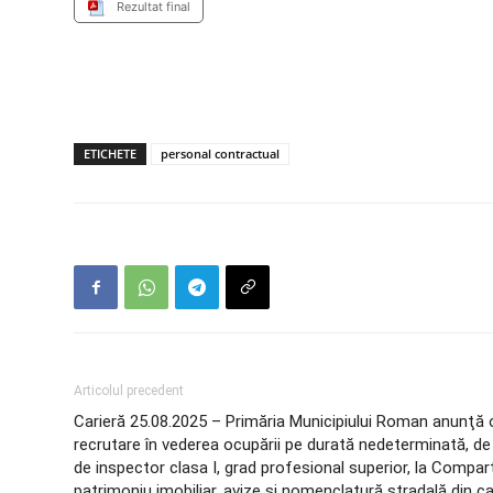
Rezultat final
ETICHETE
personal contractual
Articolul precedent
Carieră 25.08.2025 – Primăria Municipiului Roman anunţă 
recrutare în vederea ocupării pe durată nedeterminată, de 
de inspector clasa I, grad profesional superior, la Compar
patrimoniu imobiliar, avize și nomenclatură stradală din ca