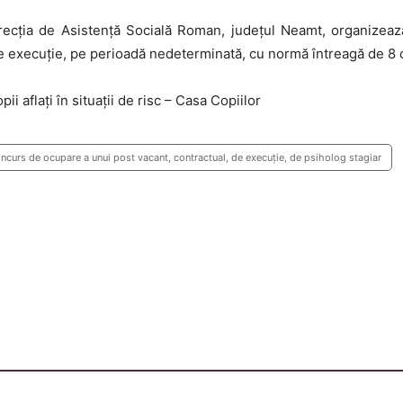
Direcția de Asistență Socială Roman, județul Neamt, organizează
e execuție, pe perioadă nedeterminată, cu normă întreagă de 8 or
ii aflați în situații de risc – Casa Copiilor
ncurs de ocupare a unui post vacant, contractual, de execuție, de psiholog stagiar