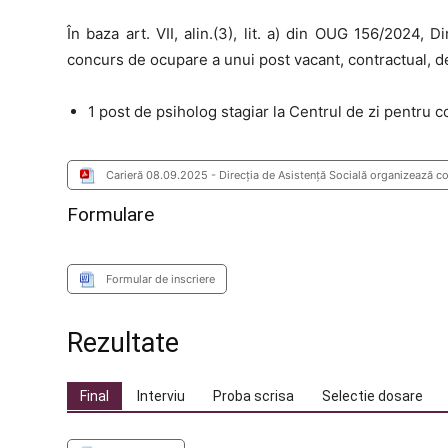
În baza art. VII, alin.(3), lit. a) din OUG 156/2024, 
concurs de ocupare a unui post vacant, contractual, d
1 post de psiholog stagiar la Centrul de zi pentru cop
Carieră 08.09.2025 - Direcția de Asistență Socială organizează co
Formulare
Formular de inscriere
Rezultate
Final
Interviu
Proba scrisa
Selectie dosare