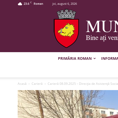
C
23.6
joi, august 6, 2026
Roman
PRIMĂRIA ROMAN
INFORMAȚ
Acasă
Carieră
Carieră 08.09.2025 – Direcția de Asistență Soci