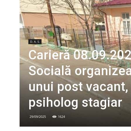
D. A. S.
Carieră 08.09.202
Socială organize
unui post vacant,
psiholog stagiar
29/09/2025
1624