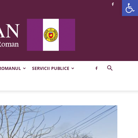
Deschide b
 ROMANUL
SERVICII PUBLICE