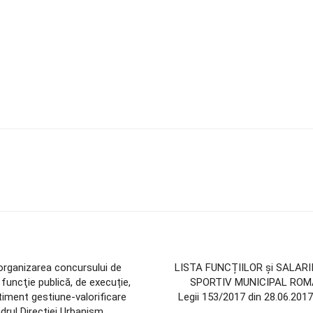
organizarea concursului de
LISTA FUNCȚIILOR și SALARIIL
funcţie publică, de execuție,
SPORTIV MUNICIPAL ROMAN,
timent gestiune-valorificare
Legii 153/2017 din 28.06.2017
drul Direcției Urbanism,