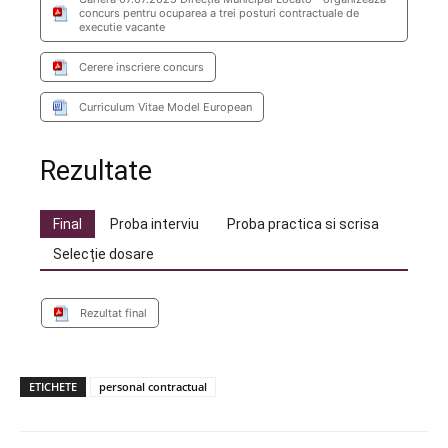
concurs pentru ocuparea a trei posturi contractuale de
executie vacante
Cerere inscriere concurs
Curriculum Vitae Model European
Rezultate
Final
Proba interviu
Proba practica si scrisa
Selecție dosare
Rezultat final
ETICHETE
personal contractual