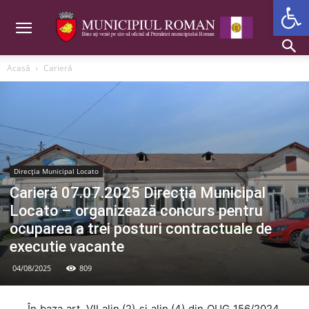
Deschide b
Acasă
Carieră
Direcția Municipal Locato
Carieră 07.07.2025 Direcţia Municipal
Locato – organizează concurs pentru
ocuparea a trei posturi contractuale de
executie vacante
04/08/2025
809
În baza art. VII alin.(2) şi alin.(4) din OUG 156/2024,