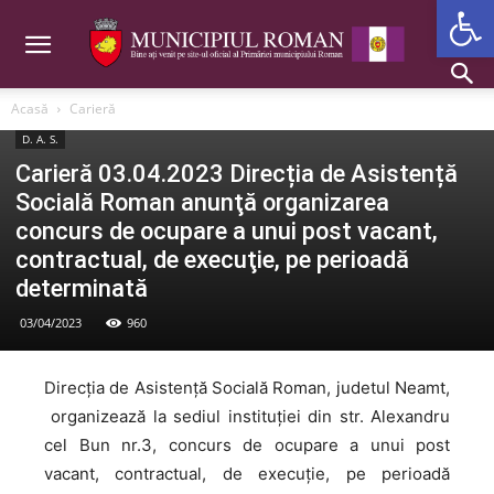
Deschide b
Acasă
Carieră
D. A. S.
Carieră 03.04.2023 Direcția de Asistență
Socială Roman anunţă organizarea
concurs de ocupare a unui post vacant,
contractual, de execuţie, pe perioadă
determinată
03/04/2023
960
Direcția de Asistență Socială Roman, judetul Neamt,
organizează la sediul instituției din str. Alexandru
cel Bun nr.3, concurs de ocupare a unui post
vacant, contractual, de execuţie, pe perioadă