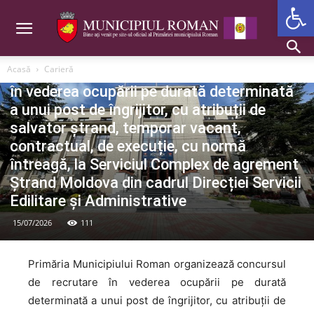
Deschide b
P.M.R.
Carieră 01.07.2026 – Primăria Municipiului
Acasă
Carieră
Roman organizează concursul de recrutare
în vederea ocupării pe durată determinată
a unui post de îngrijitor, cu atribuții de
salvator ștrand, temporar vacant,
contractual, de execuție, cu normă
întreagă, la Serviciul Complex de agrement
Ștrand Moldova din cadrul Direcției Servicii
Edilitare și Administrative
15/07/2026
111
Primăria Municipiului Roman organizează concursul
de recrutare în vederea ocupării pe durată
determinată a unui post de îngrijitor, cu atribuții de