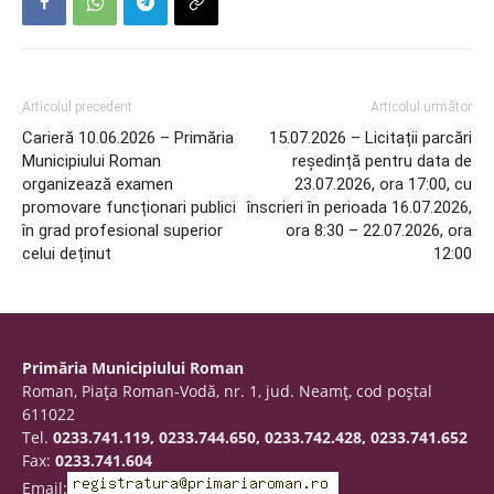
Articolul precedent
Articolul următor
Carieră 10.06.2026 – Primăria
15.07.2026 – Licitații parcări
Municipiului Roman
reședință pentru data de
organizează examen
23.07.2026, ora 17:00, cu
promovare funcționari publici
înscrieri în perioada 16.07.2026,
în grad profesional superior
ora 8:30 – 22.07.2026, ora
celui deținut
12:00
Primăria Municipiului Roman
Roman, Piaţa Roman-Vodă, nr. 1, jud. Neamţ, cod poştal
611022
Tel.
0233.741.119, 0233.744.650, 0233.742.428, 0233.741.652
Fax:
0233.741.604
Email: