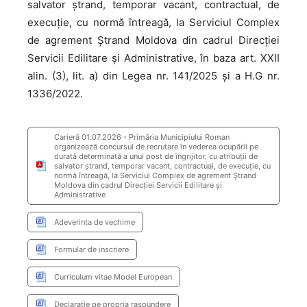
salvator ștrand, temporar vacant, contractual, de
execuție, cu normă întreagă, la Serviciul Complex
de agrement Ștrand Moldova din cadrul Direcției
Servicii Edilitare și Administrative, în baza art. XXII
alin. (3), lit. a) din Legea nr. 141/2025 și a H.G nr.
1336/2022.
Carieră 01.07.2026 - Primăria Municipiului Roman
organizează concursul de recrutare în vederea ocupării pe
durată determinată a unui post de îngrijitor, cu atribuții de
salvator ștrand, temporar vacant, contractual, de execuție, cu
normă întreagă, la Serviciul Complex de agrement Ștrand
Moldova din cadrul Direcției Servicii Edilitare și
Administrative
Adeverinta de vechime
Formular de inscriere
Curriculum vitae Model European
Declaratie pe propria raspundere