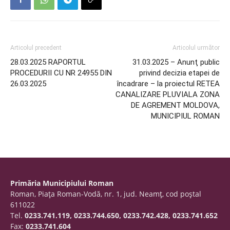
Articolul precedent
Articolul următor
28.03.2025 RAPORTUL
31.03.2025 – Anunţ public
PROCEDURII CU NR 24955 DIN
privind decizia etapei de
26.03.2025
încadrare – la proiectul RETEA
CANALIZARE PLUVIALA ZONA
DE AGREMENT MOLDOVA,
MUNICIPIUL ROMAN
Primăria Municipiului Roman
Roman, Piaţa Roman-Vodă, nr. 1, jud. Neamţ, cod poştal
611022
Tel.
0233.741.119, 0233.744.650, 0233.742.428, 0233.741.652
Fax:
0233.741.604