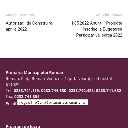
Articolul precedent
Articolul următor
Autorizații de Construire
11.05.2022 Anunț – Proiecte
aprilie 2022
înscrise la Bugetarea
Participativă, ediția 2022
Primăria Municipiului Roman
Roman, Piaţa Roman-Vodă, nr. 1, jud. Neamţ, cod poştal
611022
Tel.
0233.741.119, 0233.744.650, 0233.742.428, 0233.741.652
Fax:
0233.741.604
Email:
Program de lucru