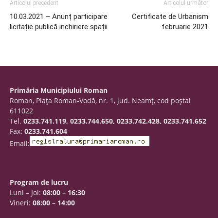
Articolul precedent
Articolul următor
10.03.2021 – Anunț participare
Certificate de Urbanism
licitație publică inchiriere spații
februarie 2021
Primăria Municipiului Roman
Roman, Piaţa Roman-Vodă, nr. 1, jud. Neamţ, cod poştal
611022
Tel.
0233.741.119, 0233.744.650, 0233.742.428, 0233.741.652
Fax:
0233.741.604
Email:
Program de lucru
Luni – Joi:
08:00 – 16:30
Vineri:
08:00 – 14:00