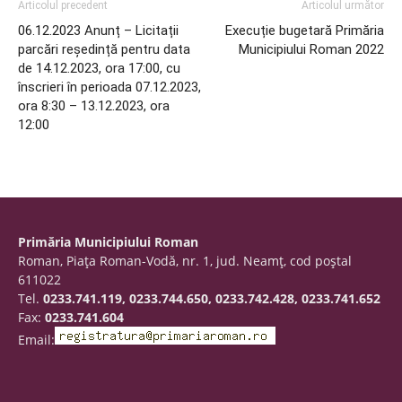
Articolul precedent
Articolul următor
06.12.2023 Anunț – Licitații
Execuție bugetară Primăria
parcări reședință pentru data
Municipiului Roman 2022
de 14.12.2023, ora 17:00, cu
înscrieri în perioada 07.12.2023,
ora 8:30 – 13.12.2023, ora
12:00
Primăria Municipiului Roman
Roman, Piaţa Roman-Vodă, nr. 1, jud. Neamţ, cod poştal
611022
Tel.
0233.741.119, 0233.744.650, 0233.742.428, 0233.741.652
Fax:
0233.741.604
Email: