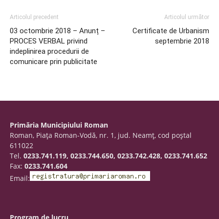
Articolul precedent
Articolul următor
03 octombrie 2018 – Anunț –
Certificate de Urbanism
PROCES VERBAL privind
septembrie 2018
indeplinirea procedurii de
comunicare prin publicitate
Primăria Municipiului Roman
Roman, Piaţa Roman-Vodă, nr. 1, jud. Neamţ, cod poştal
611022
Tel.
0233.741.119, 0233.744.650, 0233.742.428, 0233.741.652
Fax:
0233.741.604
Email:
Program de lucru