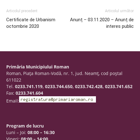
Articolul precedent
Articolul următor
Certificate de Urbanism
Anunț – 03.11.2020 – Anunț de
octombrie 2020
interes public
Primăria Municipiului Roman
Roman, Piaţa Roman-Vodă, nr. 1, jud. Neamţ, cod poştal
611022
Tel.
0233.741.119, 0233.744.650, 0233.742.428, 0233.741.652
Fax:
0233.741.604
Email:
Program de lucru
Luni – Joi:
08:00 – 16:30
Vineri:
08:00 – 14:00