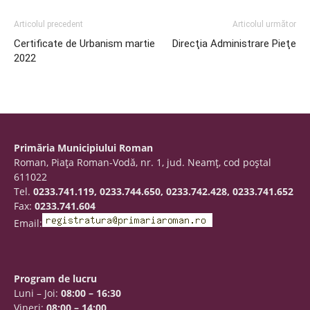
Articolul precedent
Articolul următor
Certificate de Urbanism martie
Direcţia Administrare Pieţe
2022
Primăria Municipiului Roman
Roman, Piaţa Roman-Vodă, nr. 1, jud. Neamţ, cod poştal
611022
Tel.
0233.741.119, 0233.744.650, 0233.742.428, 0233.741.652
Fax:
0233.741.604
Email:
Program de lucru
Luni – Joi:
08:00 – 16:30
Vineri:
08:00 – 14:00