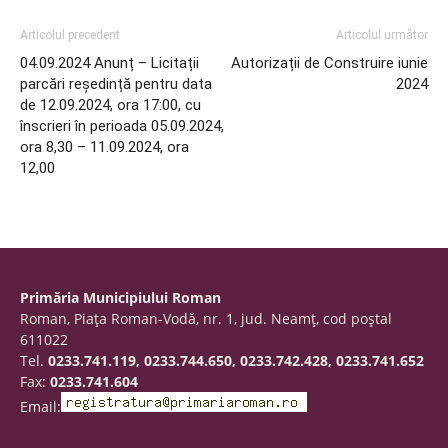
Articolul precedent
Articolul următor
04.09.2024 Anunț – Licitații
Autorizații de Construire iunie
parcări reședință pentru data
2024
de 12.09.2024, ora 17:00, cu
înscrieri în perioada 05.09.2024,
ora 8,30 – 11.09.2024, ora
12,00
Primăria Municipiului Roman
Roman, Piaţa Roman-Vodă, nr. 1, jud. Neamţ, cod poştal
611022
Tel.
0233.741.119, 0233.744.650, 0233.742.428, 0233.741.652
Fax:
0233.741.604
Email: