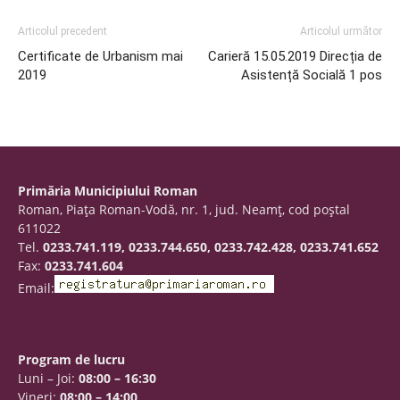
Articolul precedent
Articolul următor
Certificate de Urbanism mai
Carieră 15.05.2019 Direcția de
2019
Asistență Socială 1 pos
Primăria Municipiului Roman
Roman, Piaţa Roman-Vodă, nr. 1, jud. Neamţ, cod poştal
611022
Tel.
0233.741.119, 0233.744.650, 0233.742.428, 0233.741.652
Fax:
0233.741.604
Email:
Program de lucru
Luni – Joi:
08:00 – 16:30
Vineri:
08:00 – 14:00