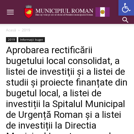
De
Acasă
2019
2019
Informații buget
Aprobarea rectificării
bugetului local consolidat, a
listei de investiţii și a listei de
studii și proiecte finanțate din
bugetul local, a listei de
investiții la Spitalul Municipal
de Urgență Roman și a listei
de investiții la Directia