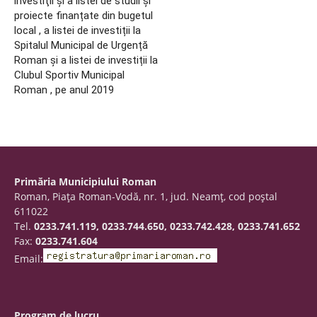
investiţii și a listei de studii și
proiecte finanțate din bugetul
local , a listei de investiții la
Spitalul Municipal de Urgență
Roman și a listei de investiții la
Clubul Sportiv Municipal
Roman , pe anul 2019
Primăria Municipiului Roman
Roman, Piaţa Roman-Vodă, nr. 1, jud. Neamţ, cod poştal
611022
Tel.
0233.741.119, 0233.744.650, 0233.742.428, 0233.741.652
Fax:
0233.741.604
Email:
Program de lucru