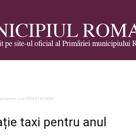
Municipiul
taxi pentru anul 2020 07.01.2020
ție taxi pentru anul
Roman