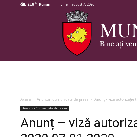
C
25.8
vineri, august 7, 2026
Roman
Acasă
Anunturi Comunicate de presa
Anunț – viză autorizație 
Anunturi Comunicate de presa
Anunț – viză autoriza