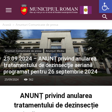
Deschide b
Acasă
Anunturi Comunicate de presa
Anunturi Comunicate de presa
Anunțuri Mediu
25.09.2024 – ANUNȚ privind anularea
tratamentului de dezinsecție aeriană
programat pentru 26 septembrie 2024
25/09/2024
562
ANUNȚ privind anularea
tratamentului de dezinsecție