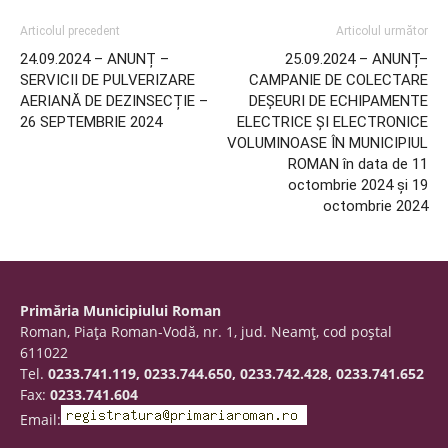
Articolul precedent
Articolul următor
24.09.2024 – ANUNȚ –
25.09.2024 – ANUNȚ–
SERVICII DE PULVERIZARE
CAMPANIE DE COLECTARE
AERIANĂ DE DEZINSECȚIE –
DEȘEURI DE ECHIPAMENTE
26 SEPTEMBRIE 2024
ELECTRICE ȘI ELECTRONICE
VOLUMINOASE ÎN MUNICIPIUL
ROMAN în data de 11
octombrie 2024 și 19
octombrie 2024
Primăria Municipiului Roman
Roman, Piaţa Roman-Vodă, nr. 1, jud. Neamţ, cod poştal
611022
Tel.
0233.741.119, 0233.744.650, 0233.742.428, 0233.741.652
Fax:
0233.741.604
Email: