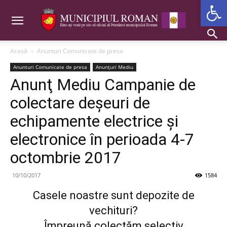
Deschide b
Acasă
Anunturi Comunicate de presa
Anunturi Comunicate de presa
Anunțuri Mediu
Anunţ Mediu Campanie de
colectare deșeuri de
echipamente electrice și
electronice în perioada 4-7
octombrie 2017
10/10/2017
1584
Casele noastre sunt depozite de
vechituri?
Împreună colectăm selectiv