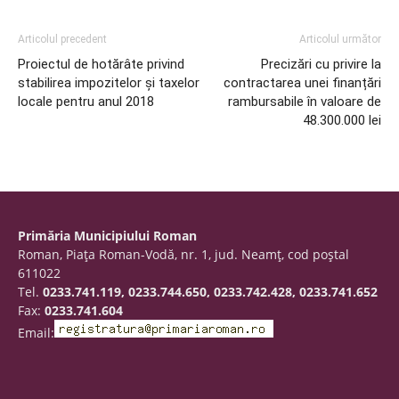
Articolul precedent
Articolul următor
Proiectul de hotărâte privind
Precizări cu privire la
stabilirea impozitelor şi taxelor
contractarea unei finanțări
locale pentru anul 2018
rambursabile în valoare de
48.300.000 lei
Primăria Municipiului Roman
Roman, Piaţa Roman-Vodă, nr. 1, jud. Neamţ, cod poştal
611022
Tel.
0233.741.119, 0233.744.650, 0233.742.428, 0233.741.652
Fax:
0233.741.604
Email: