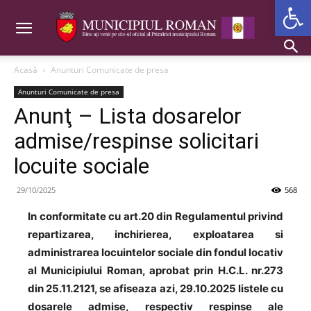
Deschide b
Acasă
Anunturi Comunicate de presa
Anunturi Comunicate de presa
Anunţ – Lista dosarelor
admise/respinse solicitari
locuite sociale
29/10/2025
568
In conformitate cu art.20 din Regulamentul privind
repartizarea, inchirierea, exploatarea si
administrarea locuintelor sociale din fondul locativ
al Municipiului Roman, aprobat prin H.C.L. nr.273
din 25.11.2121, se afiseaza azi, 29.10.2025 listele cu
dosarele admise, respectiv respinse ale