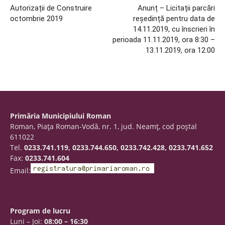
Autorizații de Construire
Anunț – Licitații parcări
octombrie 2019
reședință pentru data de
14.11.2019, cu înscrieri în
perioada 11.11.2019, ora 8:30 –
13.11.2019, ora 12:00
Primăria Municipiului Roman
Roman, Piaţa Roman-Vodă, nr. 1, jud. Neamţ, cod poştal
611022
Tel.
0233.741.119, 0233.744.650, 0233.742.428, 0233.741.652
Fax:
0233.741.604
Email:
Program de lucru
Luni – Joi:
08:00 – 16:30