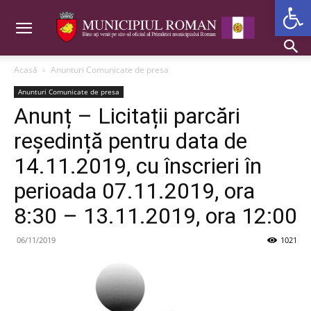
Deschide b
Acasă
Anunturi Comunicate de presa
Anunturi Comunicate de presa
Anunț – Licitații parcări
reședință pentru data de
14.11.2019, cu înscrieri în
perioada 07.11.2019, ora
8:30 – 13.11.2019, ora 12:00
06/11/2019
1021