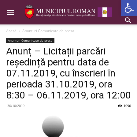
Deschide b
Acasă
Anunturi Comunicate de presa
Anunturi Comunicate de presa
Anunț – Licitații parcări
reședință pentru data de
07.11.2019, cu înscrieri în
perioada 31.10.2019, ora
8:30 – 06.11.2019, ora 12:00
30/10/2019
1096