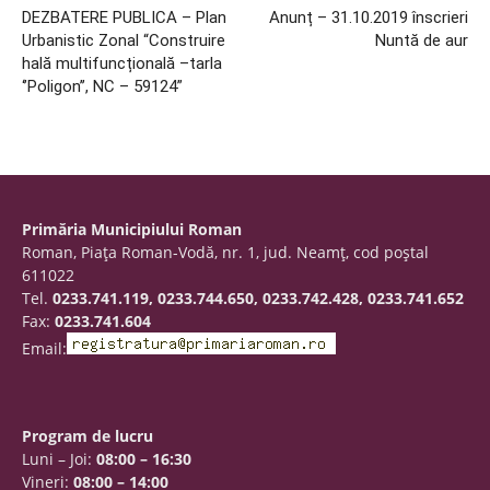
DEZBATERE PUBLICA – Plan
Anunț – 31.10.2019 înscrieri
Urbanistic Zonal “Construire
Nuntă de aur
hală multifuncțională –tarla
‘’Poligon’’, NC – 59124”
Primăria Municipiului Roman
Roman, Piaţa Roman-Vodă, nr. 1, jud. Neamţ, cod poştal
611022
Tel.
0233.741.119, 0233.744.650, 0233.742.428, 0233.741.652
Fax:
0233.741.604
Email:
Program de lucru
Luni – Joi:
08:00 – 16:30
Vineri:
08:00 – 14:00