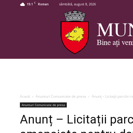
C
19.1
sâmbătă, august 8, 2026
Roman
Acasă
Anunturi Comunicate de presa
Anunț – Licitații parcăr
Anunturi Comunicate de presa
Anunț – Licitații par