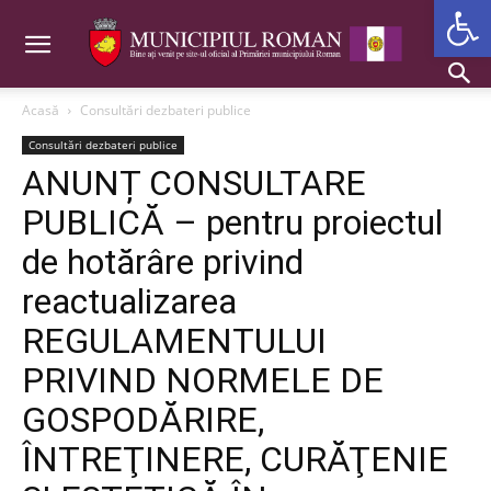
Deschide b
Acasă
Consultări dezbateri publice
Consultări dezbateri publice
ANUNȚ CONSULTARE
PUBLICĂ – pentru proiectul
de hotărâre privind
reactualizarea
REGULAMENTULUI
PRIVIND NORMELE DE
GOSPODĂRIRE,
ÎNTREŢINERE, CURĂŢENIE