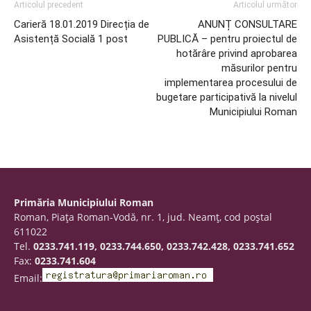
Articolul precedent
Articolul următor
Carieră 18.01.2019 Direcția de
ANUNȚ CONSULTARE
Asistență Socială 1 post
PUBLICĂ – pentru proiectul de
hotărâre privind aprobarea
măsurilor pentru
implementarea procesului de
bugetare participativă la nivelul
Municipiului Roman
Primăria Municipiului Roman
Roman, Piaţa Roman-Vodă, nr. 1, jud. Neamţ, cod poştal
611022
Tel.
0233.741.119, 0233.744.650, 0233.742.428, 0233.741.652
Fax:
0233.741.604
Email: