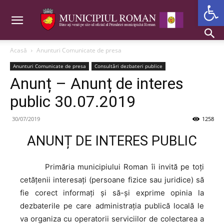
Deschide b
Acasă
Anunturi Comunicate de presa
Anunturi Comunicate de presa
Consultări dezbateri publice
Anunț – Anunț de interes
public 30.07.2019
30/07/2019
1258
ANUNȚ DE INTERES PUBLIC
Primăria
municipiului Roman îi invită pe toți
cetățenii interesați (persoane fizice sau juridice) să
fie corect informați și să-și exprime opinia la
dezbaterile pe care administrația publică locală le
va organiza cu operatorii serviciilor de colectarea a