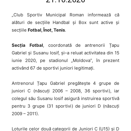
„Club
Sportiv Municipal Roman informează că
alături de secțiile Handbal și Box sunt active și
secțiile
Fotbal, Înot, Tenis
.
Secția
Fotbal
, coordonată de antrenorii Țapu
Gabriel și Susanu Iosif, și–a reluat activitatea din 15
iunie 2020, pe stadionul „Moldova”, în prezent
activând 67 de sportivi juniori legitimați.
Antrenorul
Țapu Gabriel pregătește 4 grupe de
juniori C (născuți 2006 – 2008, 36 sportivi), iar
colegul său Susanu Iosif asigură instruirea sportivă
pentru 3 grupe (31 sportivi) de juniori D (născuți
2009 – 2011).
Loturile
celor două categorii de Juniori C (U15) și D