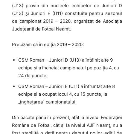
(U13) provin din nucleele echipelor de Juniori D
(U13) și Juniori E (U11) constituite pentru sezonul
de campionat 2019 – 2020, organizat de Asociația
Județeană de Fotbal Neamț.
Precizăm
că în ediția 2019 – 2020:
CSM Roman – Juniori D (U13) a întâlnit alte 9
echipe și a încheiat campionatul pe poziția 4, cu
24 de puncte,
CSM Roman – Juniori E (U11) a înfruntat alte 8
echipe și a ocupat locul 4, cu 15 puncte, la
„înghețarea” campionatului.
Din
păcate până în prezent, atât la nivelul Federației
Române de Fotbal, cât și la nivelul AJF Neamț, nu a
fost stabilită o dată pentru debutul noilor ediții de