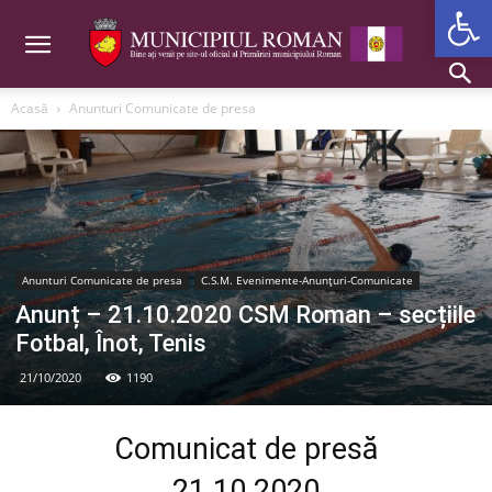
Deschide b
Acasă
Anunturi Comunicate de presa
Anunturi Comunicate de presa
C.S.M. Evenimente-Anunțuri-Comunicate
Anunț – 21.10.2020 CSM Roman – secțiile
Fotbal, Înot, Tenis
21/10/2020
1190
Comunicat de presă
21.10.2020