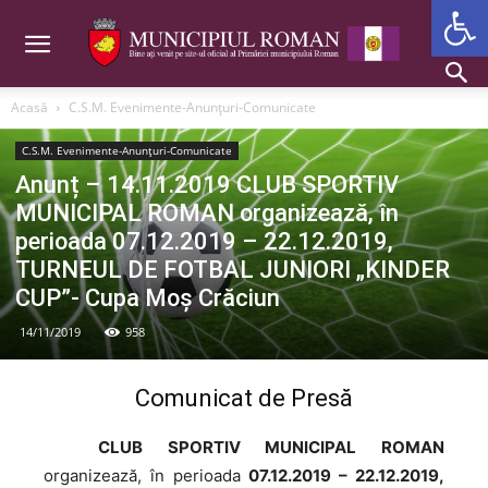
Deschide b
Acasă
C.S.M. Evenimente-Anunțuri-Comunicate
C.S.M. Evenimente-Anunțuri-Comunicate
Anunț – 14.11.2019 CLUB SPORTIV
MUNICIPAL ROMAN organizează, în
perioada 07.12.2019 – 22.12.2019,
TURNEUL DE FOTBAL JUNIORI „KINDER
CUP”- Cupa Moș Crăciun
14/11/2019
958
Comunicat de Presă
CLUB
SPORTIV MUNICIPAL ROMAN
organizează, în perioada
07.12.2019 – 22.12.2019,