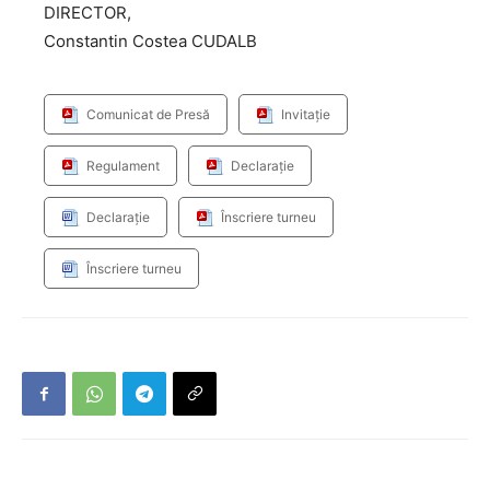
DIRECTOR,
Constantin Costea CUDALB
Comunicat de Presă
Invitație
Regulament
Declarație
Declarație
Înscriere turneu
Înscriere turneu