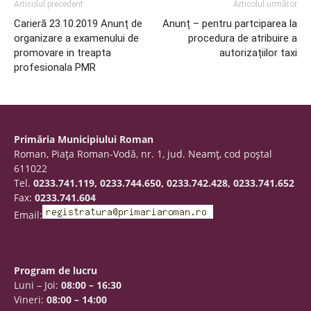
Articolul precedent
Articolul următor
Carieră 23.10.2019 Anunț de
Anunț – pentru partciparea la
organizare a examenului de
procedura de atribuire a
promovare in treapta
autorizațiilor taxi
profesionala PMR
Primăria Municipiului Roman
Roman, Piaţa Roman-Vodă, nr. 1, jud. Neamţ, cod poştal
611022
Tel.
0233.741.119, 0233.744.650, 0233.742.428, 0233.741.652
Fax:
0233.741.604
Email:
Program de lucru
Luni – Joi:
08:00 – 16:30
Vineri:
08:00 – 14:00