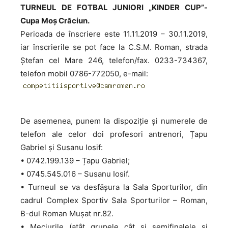
TURNEUL DE FOTBAL JUNIORI „KINDER CUP”-
Cupa Moș Crăciun.
Perioada de înscriere este 11.11.2019 – 30.11.2019,
iar înscrierile se pot face la C.S.M. Roman, strada
Ștefan cel Mare 246, telefon/fax. 0233-734367,
telefon mobil 0786-772050, e-mail:
De asemenea, punem la dispoziție și numerele de
telefon ale celor doi profesori antrenori, Țapu
Gabriel și Susanu Iosif:
• 0742.199.139 – Țapu Gabriel;
• 0745.545.016 – Susanu Iosif.
• Turneul se va desfășura la Sala Sporturilor, din
cadrul Complex Sportiv Sala Sporturilor – Roman,
B-dul Roman Mușat nr.82.
• Meciurile (atât grupele cât și semifinalele și