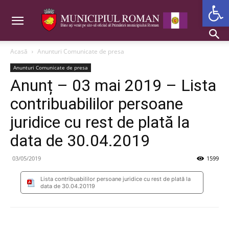
Deschide b
Acasă
Anunturi Comunicate de presa
Anunturi Comunicate de presa
Anunț – 03 mai 2019 – Lista
contribuabililor persoane
juridice cu rest de plată la
data de 30.04.2019
03/05/2019
1599
Lista contribuabililor persoane juridice cu rest de plată la
data de 30.04.20119