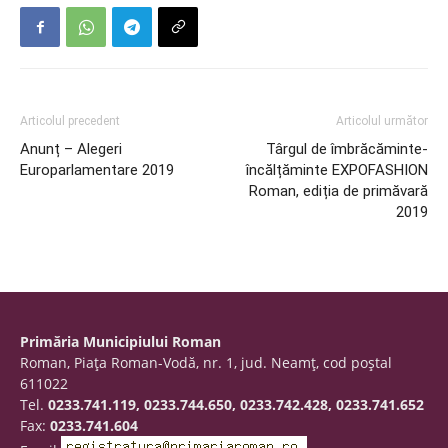
Articolul precedent
Articolul următor
Anunț – Alegeri
Târgul de îmbrăcăminte-
Europarlamentare 2019
încălțăminte EXPOFASHION
Roman, ediția de primăvară
2019
Primăria Municipiului Roman
Roman, Piaţa Roman-Vodă, nr. 1, jud. Neamţ, cod poştal
611022
Tel.
0233.741.119, 0233.744.650, 0233.742.428, 0233.741.652
Fax:
0233.741.604