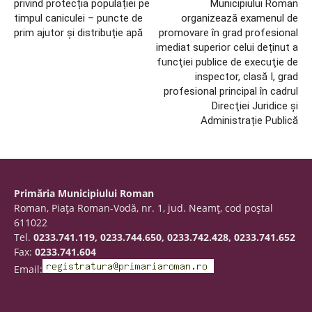
privind protecția populației pe
Municipiului Roman
timpul caniculei – puncte de
organizează examenul de
prim ajutor și distribuție apă
promovare în grad profesional
imediat superior celui deținut a
funcţiei publice de execuţie de
inspector, clasă I, grad
profesional principal în cadrul
Direcţiei Juridice și
Administrație Publică
Primăria Municipiului Roman
Roman, Piaţa Roman-Vodă, nr. 1, jud. Neamţ, cod poştal
611022
Tel.
0233.741.119, 0233.744.650, 0233.742.428, 0233.741.652
Fax:
0233.741.604
Email: