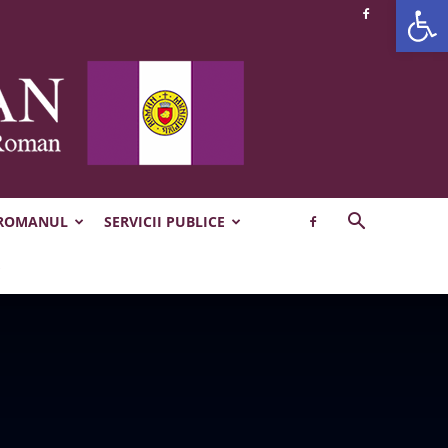
Deschide b
 ROMANUL
SERVICII PUBLICE