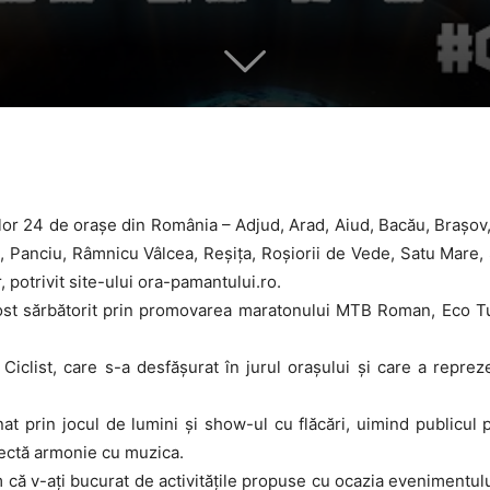
or 24 de oraşe din România – Adjud, Arad, Aiud, Bacău, Braşov, B
, Panciu, Râmnicu Vâlcea, Reşiţa, Roşiorii de Vede, Satu Mare, S
, potrivit site-ului ora-pamantului.ro.
fost sărbătorit prin promovarea maratonului MTB Roman, Eco Tur
Ciclist, care s-a desfășurat în jurul orașului și care a repr
onat prin jocul de lumini și show-ul cu flăcări, uimind publicul 
fectă armonie cu muzica.
 că v-ați bucurat de activitățile propuse cu ocazia evenimentulu