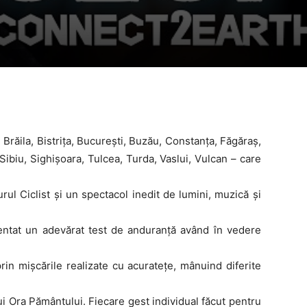
răila, Bistriţa, Bucureşti, Buzău, Constanţa, Făgăraş,
ibiu, Sighişoara, Tulcea, Turda, Vaslui, Vulcan – care
ul Ciclist și un spectacol inedit de lumini, muzică și
ezentat un adevărat test de anduranță având în vedere
prin mișcările realizate cu acuratețe, mânuind diferite
i Ora Pământului. Fiecare gest individual făcut pentru