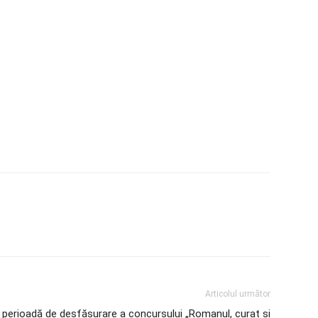
Articolul următor
e perioadă de desfășurare a concursului „Romanul, curat şi