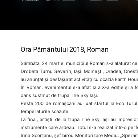
Ora Pământului 2018, Roman
Sâmbătă, 24 martie, municipiul Roman s-a alăturat cel
Drobeta Turnu Severin, Iaşi, Moineşti, Oradea, Oneşti
au anunţat și desfășurat activităţi cu ocazia Earth Hour
În Roman, evenimentul s-a aflat la a X-a ediție și a 
dans susținut de trupa The Sky Iași.
Peste 200 de romașcani au luat startul la Eco Turul 
temperaturile scăzute.
La final, artiștii de la trupa The Sky Iași au impresi
instrumente care ardeau. Totul s-a realizat într-o per
Irina Scorțanu, șef birou Monitorizare Mediu: „Sperăm