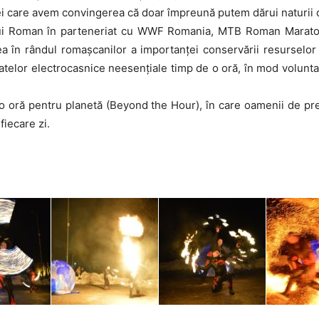
ei care avem convingerea că doar împreună putem dărui naturii d
ului Roman în parteneriat cu WWF Romania, MTB Roman Marato
 în rândul romașcanilor a importanței conservării resurselor și
atelor electrocasnice neesențiale timp de o oră, în mod voluntar,
t o oră pentru planetă (Beyond the Hour), în care oamenii de pr
fiecare zi.