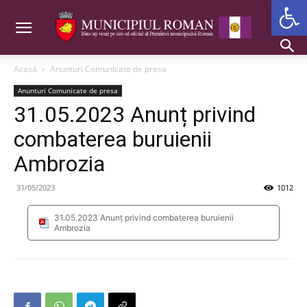
Deschide b
Acasă
Anunturi Comunicate de presa
Anunturi Comunicate de presa
31.05.2023 Anunț privind
combaterea buruienii
Ambrozia
31/05/2023
1012
31.05.2023 Anunț privind combaterea buruienii
Ambrozia