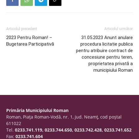
Articolul precedent
Articolul următor
2023 Pentru Roman! –
31.05.2023 Anunt anulare
Bugetarea Participativă
procedura licitatie publica
pentru atribuire contract de
concesiune pentru teren,
proprietatea privată a
municipiului Roman
Primăria Municipiului Roman
Roman, Piaţa Roman-Vodă, nr. 1, jud. Neamţ, cod poştal
611022
Tel.
0233.741.119, 0233.744.650, 0233.742.428, 0233.741.652
Fax:
0233.741.604