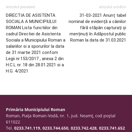
Articolul precedent
Articolul următor
DIRECTIA DE ASISTENTA
31-03-2021 Anunţ tabel
SOCIALA A MUNICIPIULUI
nominal de evidență a câinilor
ROMAN Lista functiilor din
fără stăpân capturați și
cadrul Directiei de Asistenta
menținuți în Adăpostul public
Sociala a Municipiului Roman a
Roman la data de 31.03.2021
salariilor si a sporurilor la data
de 31 martie 2021 confom
Legii nr.153/2017 , anexa 2 din
H.C.L nr. 18 din 28.01.2021 si a
H.G. 4/2021
Primăria Municipiului Roman
Roman, Piaţa Roman-Vodă, nr. 1, jud. Neamţ, cod poştal
611022
Tel.
0233.741.119, 0233.744.650, 0233.742.428, 0233.741.652