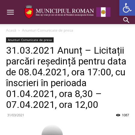
Deschide b
Acasă
Anunturi Comunicate de presa
Anunturi Comunicate de presa
31.03.2021 Anunț – Licitații
parcări reședință pentru data
de 08.04.2021, ora 17:00, cu
înscrieri în perioada
01.04.2021, ora 8,30 –
07.04.2021, ora 12,00
31/03/2021
1087