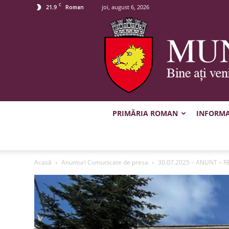
C
21.9
joi, august 6, 2026
Roman
PRIMĂRIA ROMAN
INFORMAȚ
Acasă
Anunturi Comunicate de presa
30.07.2025 – ANUNT – R