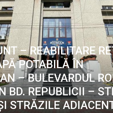
UNT – REABILITARE R
APĂ POTABILĂ ÎN
MAN – BULEVARDUL R
BD. REPUBLICII – ST
ȘI STRĂZILE ADIACEN