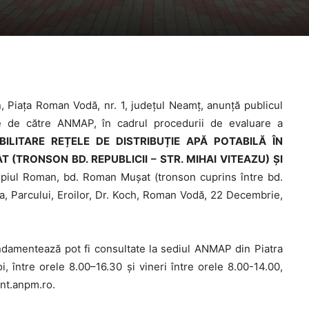
, Piața Roman Vodă, nr. 1, județul Neamț, anunță publicul
are de către ANMAP, în cadrul procedurii de evaluare a
BILITARE REȚELE DE DISTRIBUȚIE APĂ POTABILĂ ÎN
TRONSON BD. REPUBLICII – STR. MIHAI VITEAZU) ȘI
icipiul Roman, bd. Roman Mușat (tronson cuprins între bd.
oria, Parcului, Eroilor, Dr. Koch, Roman Vodă, 22 Decembrie,
undamentează pot fi consultate la sediul ANMAP din Piatra
i, între orele 8.00–16.30 şi vineri între orele 8.00-14.00,
mnt.anpm.ro.