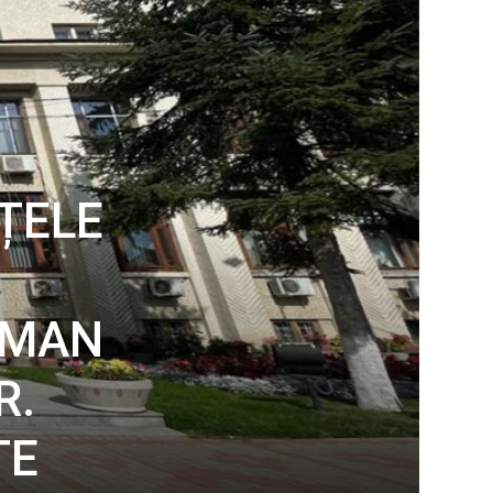
EȚELE
OMAN
R.
TE