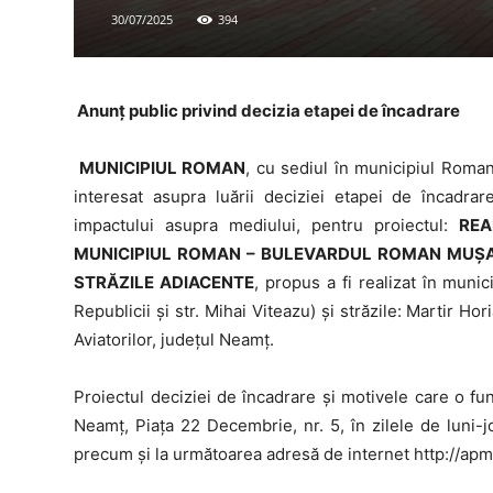
30/07/2025
394
Anunţ public privind decizia etapei de încadrare
MUNICIPIUL ROMAN
, cu sediul în municipiul Roman
interesat asupra luării deciziei etapei de încadr
impactului asupra mediului, pentru proiectul:
REA
MUNICIPIUL ROMAN – BULEVARDUL ROMAN MUȘAT (
STRĂZILE ADIACENTE
, propus a fi realizat în mun
Republicii și str. Mihai Viteazu) și străzile: Martir H
Aviatorilor, județul Neamț.
Proiectul deciziei de încadrare şi motivele care o f
Neamț, Piața 22 Decembrie, nr. 5, în zilele de luni-jo
precum şi la următoarea adresă de internet http://ap