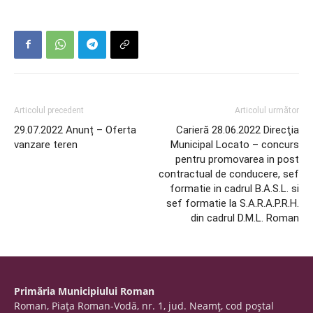
Articolul precedent
Articolul următor
29.07.2022 Anunț – Oferta
Carieră 28.06.2022 Direcţia
vanzare teren
Municipal Locato – concurs
pentru promovarea in post
contractual de conducere, sef
formatie in cadrul B.A.S.L. si
sef formatie la S.A.R.A.P.R.H.
din cadrul D.M.L. Roman
Primăria Municipiului Roman
Roman, Piaţa Roman-Vodă, nr. 1, jud. Neamţ, cod poştal