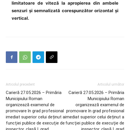
limitatoare de viteză la apropierea din ambele
senzuri și semnalizată corespunzător orizontal și
vertical.
Articolul precedent
Articolul următor
Carieră 27.05.2026 – Primăria
Carieră 27.05.2026 – Primăria
Municipiului Roman
Municipiului Roman
organizează examenul de
organizează examenul de
promovare în grad profesional
promovare în grad profesional
imediat superior celui deținut a
imediat superior celui deținut a
funcţiei publice de execuţie de
funcţiei publice de execuţie de
inspector, clasă I, grad
inspector, clasă I, grad