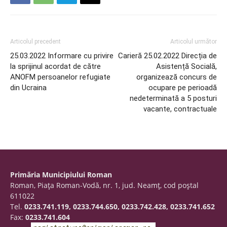
Articolul precedent
Articolul următor
25.03.2022 Informare cu privire
Carieră 25.02.2022 Direcția de
la sprijinul acordat de către
Asistență Socială,
ANOFM persoanelor refugiate
organizează concurs de
din Ucraina
ocupare pe perioadă
nedeterminată a 5 posturi
vacante, contractuale
Primăria Municipiului Roman
Roman, Piaţa Roman-Vodă, nr. 1, jud. Neamţ, cod poştal
611022
Tel.
0233.741.119, 0233.744.650, 0233.742.428, 0233.741.652
Fax:
0233.741.604