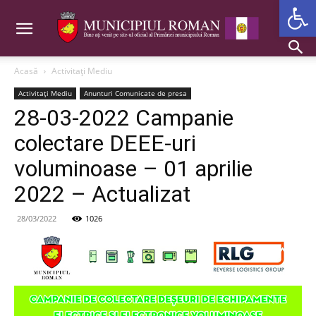
Deschide b
Acasă
Activitaţi Mediu
Activitaţi Mediu
Anunturi Comunicate de presa
28-03-2022 Campanie
colectare DEEE-uri
voluminoase – 01 aprilie
2022 – Actualizat
28/03/2022
1026