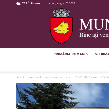
C
27.7
vineri, august 7, 2026
Roman
PRIMĂRIA ROMAN
INFORMAȚ
Acasă
Anunturi Comunicate de presa
28.02.2024 – Anunț CA