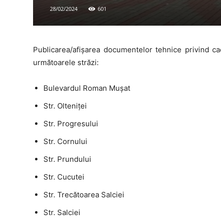
28/02/2024
601
Publicarea/afișarea documentelor tehnice privind ca
următoarele străzi:
Bulevardul Roman Mușat
Str. Olteniței
Str. Progresului
Str. Cornului
Str. Prundului
Str. Cucutei
Str. Trecătoarea Salciei
Str. Salciei