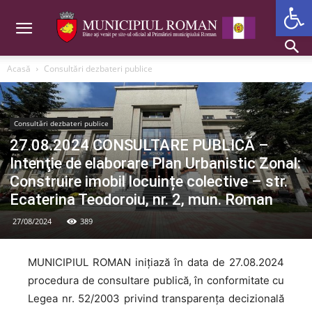
Deschide b
Acasă
Consultări dezbateri publice
Consultări dezbateri publice
27.08.2024 CONSULTARE PUBLICĂ –
Intenţie de elaborare Plan Urbanistic Zonal:
Construire imobil locuințe colective – str.
Ecaterina Teodoroiu, nr. 2, mun. Roman
27/08/2024
389
MUNICIPIUL ROMAN inițiază în data de 27.08.2024
procedura de consultare publică, în conformitate cu
Legea nr. 52/2003 privind transparența decizională