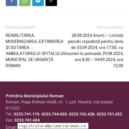
Articolul precedent
Articolul următor
REABILITAREA,
28.08.2024 Anunț – Licitații
MODERNIZAREA, EXTINDEREA
parcări reședință pentru data
ȘI DOTAREA
de 05.09.2024, ora 17:00, cu
AMBULATORIULUI SPITALULUI
înscrieri în perioada 29.08.2024,
MUNICIPAL DE URGENȚĂ
ora 8,30 – 04.09.2024, ora
ROMAN
12,00
Primăria Municipiului Roman
Roman, Piaţa Roman-Vodă, nr. 1, jud. Neamţ, cod poştal
611022
Tel.
0233.741.119, 0233.744.650, 0233.742.428, 0233.741.652
Fax:
0233.741.604
Email: