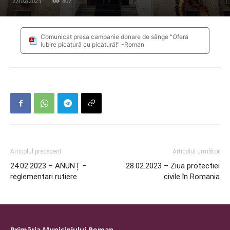
27/02/2023
807
Comunicat presa campanie donare de sânge "Oferă
iubire picătură cu picătură!" -Roman
Articolul precedent
Articolul următor
24.02.2023 – ANUNȚ –
28.02.2023 – Ziua protectiei
reglementari rutiere
civile în Romania
Primăria Municipiului Roman