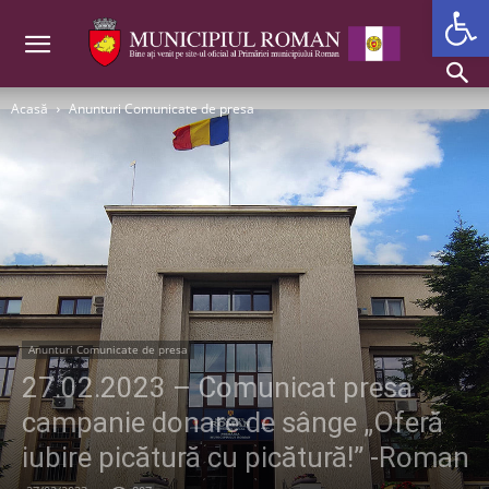
Deschide b
Acasă
Anunturi Comunicate de presa
Anunturi Comunicate de presa
27.02.2023 – Comunicat presa
campanie donare de sânge „Oferă
iubire picătură cu picătură!” -Roman